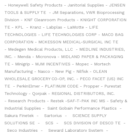
- Honeywell Safety Products - Janitorial Supplies - JENSEN
TOOLS & SUPPLY TE - JM Separations, VWR Bioprocessing
Division - KNF Cleanroom Products - KNIGHT CORPORATION
TE - KPL - Kranz - Labplas - LaMotte - LIFE
TECHNOLOGIES - LIFE TECHNOLOGIES CORP - MACO BAG
CORPORATION - MCKESSON MEDICAL-SURGICAL INC TE
- Medegen Medical Products, LLC - MEDLINE INDUSTRIES,
INC. - Menda - Micronova - MIDLAND PAPER & PACKAGING
TE - Minigrip - MJM INCENTIVES - Mopec - Mortech
Manufacturing - Nasco - New Pig - Nilfisk - OLEAN
WHOLESALE GROCERY CO-OP, INC. - PECO FACET (US) INC
TE - PerkinElmer - PLATINUM CODE - Propper - Purestat
Technology - Qorpak - REGIONAL DISTRIBUTORS, INC.
- Research Products - Restek -SAF-T-PAK INC MS - Safety &
Industrial Supplies - Saint Gobain Performance Plastics -
Sakura Finetek -
Sartorius -
SCIENCE SUPPLY
SOLUTIONS SE -
SCS -
SCS DIVISION OF DESCO TE -
Seco Industries -
Seward Laboratory System -