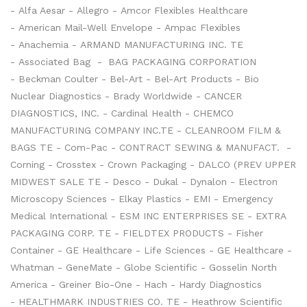
- Alfa Aesar - Allegro - Amcor Flexibles Healthcare
- American Mail-Well Envelope - Ampac Flexibles
- Anachemia - ARMAND MANUFACTURING INC. TE
- Associated Bag -
BAG PACKAGING CORPORATION
- Beckman Coulter - Bel-Art - Bel-Art Products - Bio
Nuclear Diagnostics - Brady Worldwide - CANCER
DIAGNOSTICS, INC. - Cardinal Health - CHEMCO
MANUFACTURING COMPANY INC.TE - CLEANROOM FILM &
BAGS TE - Com-Pac - CONTRACT SEWING & MANUFACT. -
Corning - Crosstex - Crown Packaging - DALCO (PREV UPPER
MIDWEST SALE TE - Desco - Dukal - Dynalon - Electron
Microscopy Sciences - Elkay Plastics - EMI - Emergency
Medical International - ESM INC ENTERPRISES SE - EXTRA
PACKAGING CORP. TE - FIELDTEX PRODUCTS - Fisher
Container - GE Healthcare - Life Sciences - GE Healthcare -
Whatman - GeneMate - Globe Scientific - Gosselin North
America - Greiner Bio-One - Hach - Hardy Diagnostics
- HEALTHMARK INDUSTRIES CO. TE - Heathrow Scientific