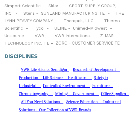
Simport Scientific -
Sklar -
SPORT SUPPLY GROUP,
INC. -
Steris -
SUNLAND MANUFACTURING TE -
THE
LYNN PEAVEY COMPANY -
Therapak, LLC -
Thermo
Scientific -
Tyco -
ULINE -
Unimed-Midwest -
Unisource -
VWR -
VWR International -
Z-MAR
ZORO - CUSTOMER SERVICE TE
TECHNOLOGY INC. TE -
DISCIPLINES
VWR Life Science Seradigm
-
Research & Development -
Production -
Life Science -
Healthcare -
Safety &
Industrial -
Controlled Environment -
Furniture -
Chromatography -
Mining -
Government -
Office Supplies -
All You Need Solutions -
Science Education -
Industrial
Solutions -
Our Collection of VWR Brands