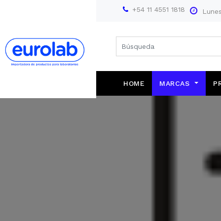
+54 11 4551 1818
Lunes
HOME
MARCAS
P
Farmacopea Europea