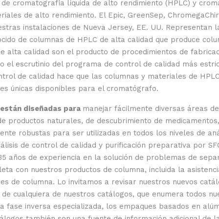
s
de cromatografía líquida de alto rendimiento (HPLC) y croma
eriales de alto rendimiento. El Epic, GreenSep, ChromegaCh
estras instalaciones de Nueva Jersey, EE. UU. Representan 
nocido de columnas de HPLC de alta calidad que produce col
de alta calidad son el producto de procedimientos de fabrica
 el escrutinio del programa de control de calidad más estric
ntrol de calidad hace que las columnas y materiales de HPL
des únicas disponibles para el cromatógrafo.
 están diseñadas para
manejar fácilmente diversas áreas de
 de productos naturales, de descubrimiento de medicamentos,
nte robustas para ser utilizadas en todos los niveles de an
álisis de control de calidad y purificación preparativa por S
5 años de experiencia en la solución de problemas de sepa
eta con nuestros productos de columna, incluida la asistenci
s de columna. Lo invitamos a revisar nuestros nuevos catá
a de cualquiera de nuestros catálogos, que enumera todos nue
a fase inversa especializada, los empaques basados ​​en alúmi
logos también son una fuente de información adicional de la