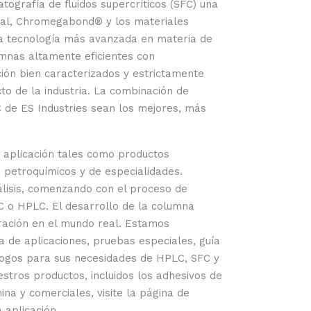
tografía de fluidos supercríticos (SFC) una
iral, Chromegabond® y los materiales
la tecnología más avanzada en materia de
umnas altamente eficientes con
ción bien caracterizados y estrictamente
to de la industria. La combinación de
C de ES Industries sean los mejores, más
 aplicación tales como productos
 petroquímicos y de especialidades.
álisis, comenzando con el proceso de
FC o HPLC. El desarrollo de la columna
ración en el mundo real. Estamos
a de aplicaciones, pruebas especiales, guía
logos para sus necesidades de HPLC, SFC y
stros productos, incluidos los adhesivos de
na y comerciales, visite la página de
 aplicación.