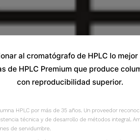
ionar al cromatógrafo de HPLC lo mejor
as de HPLC Premium que produce colum
con reproducibilidad superior.
olumna HPLC por más de 35 años. Un proveedor reconoc
istencia técnica y de desarrollo de métodos integral. A
ones de servidumbre.