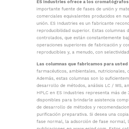
ES Industries ofrece a los cromatógrafo
importante fuente de fases de unión y mat
comerciales equivalentes producidos en nu
unión. ES Industries es un fabricante reco
reproducibilidad superior. Estas columnas 
controlados, que están constantemente bajo
operaciones superiores de fabricación y co
reproducibles y, a menudo, con selectivida
Las columnas que fabricamos para usted
farmacéuticos, ambientales, nutricionales,
Además, estas columnas son lo suficienteme
desarrollo de métodos, análisis LC / MS, an
HPLC en ES Industries representa más de 3
disponibles para brindarle asistencia compl
de desarrollo de métodos y recomendacione
purificación preparativa. Si desea una copi
fase normal, la adsorción de fase normal, l
publicaciones en www.esind.com. Estos catá