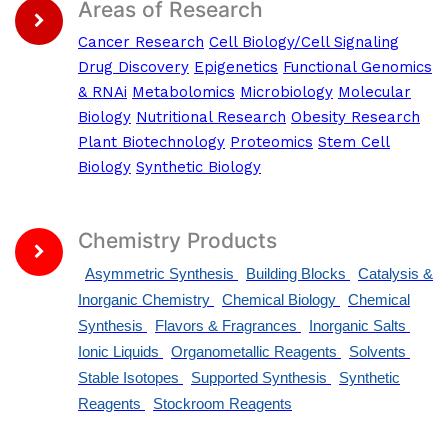
Areas of Research
Cancer Research
Cell Biology/Cell Signaling
Drug Discovery
Epigenetics
Functional Genomics
& RNAi
Metabolomics
Microbiology
Molecular
Biology
Nutritional Research
Obesity Research
Plant Biotechnology
Proteomics
Stem Cell
Biology
Synthetic Biology
Chemistry Products
Asymmetric Synthesis
Building Blocks
Catalysis &
Inorganic Chemistry
Chemical Biology
Chemical
Synthesis
Flavors & Fragrances
Inorganic Salts
Ionic Liquids
Organometallic Reagents
Solvents
Stable Isotopes
Supported Synthesis
Synthetic
Reagents
Stockroom Reagents