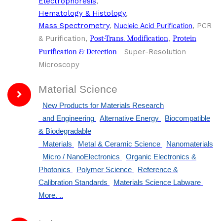
Electrophoresis
,
Hematology & Histology
,
Mass Spectrometry
,
Nucleic Acid Purification
, PCR
& Purification,
Post-Trans. Modification
,
Protein
Purification & Detection
Super-Resolution
Microscopy
Material Science
New Products for Materials Research
and Engineering
Alternative Energy
Biocompatible
& Biodegradable
Materials
Metal & Ceramic Science
Nanomaterials
Micro / NanoElectronics
Organic Electronics &
Photonics
Polymer Science
Reference &
Calibration Standards
Materials Science Labware
More.
..