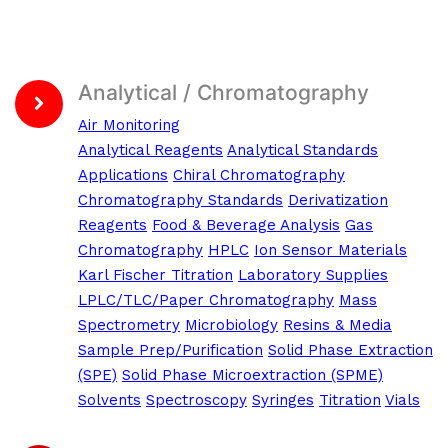
Analytical / Chromatography
Air Monitoring
Analytical Reagents
Analytical Standards
Applications
Chiral Chromatography
Chromatography Standards
Derivatization
Reagents
Food & Beverage Analysis
Gas
Chromatography
HPLC
Ion Sensor Materials
Karl Fischer Titration
Laboratory Supplies
LPLC/TLC/Paper Chromatography
Mass
Spectrometry
Microbiology
Resins & Media
Sample Prep/Purification
Solid Phase Extraction
(SPE)
Solid Phase Microextraction (SPME)
Solvents
Spectroscopy
Syringes
Titration
Vials