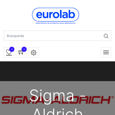
0
0
Sigma -
Aldrich