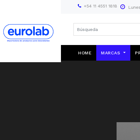
+54 11 4551 1818
Lunes
HOME
MARCAS
P
Farmacopea Europea